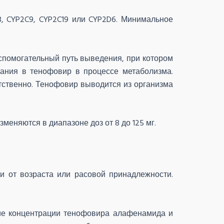
, CYP2C9, CYP2C19 или CYP2D6. Минимальное
помогательный путь выведения, при котором
ания в тенофовир в процессе метаболизма.
тственно. Тенофовир выводится из организма
няются в диапазоне доз от 8 до 125 мг.
и от возраста или расовой принадлежности.
ие концентрации тенофовира алафенамида и