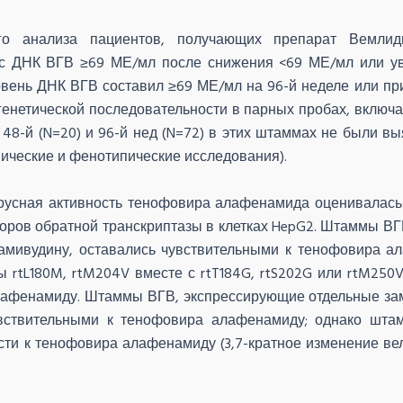
о анализа пациентов, получающих препарат Вемлид
 с
ДНК
ВГВ ≥69 МЕ/мл после снижения <69 МЕ/мл или у
овень
ДНК
ВГВ составил ≥69 МЕ/мл на 96-й неделе или п
з генетической последовательности в парных пробах, вкл
 48-й (N=20) и 96-й нед (N=72) в этих штаммах не были 
ические и фенотипические исследования).
усная активность тенофовира алафенамида оценивалась
ров обратной транскриптазы в клетках HepG2. Штаммы ВГВ
 ламивудину, оставались чувствительными к тенофовира а
rtL180M, rtM204V вместе с rtT184G, rtS202G или rtM250V
афенамиду. Штаммы ВГВ, экспрессирующие отдельные замен
вствительными к тенофовира алафенамиду; однако штам
ти к тенофовира алафенамиду (3,7-кратное изменение ве