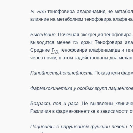
In vitro
тенофовира алафенамид не метаболиз
влияние на метаболизм тенофовира алафена
Выведение.
Почечная экскреция тенофовира 
выводится менее 1% дозы. Тенофовира ала
Средние
T
тенофовира алафенамида и теноф
1/2
через почки, в этом задействованы два механ
Линейность/нелинейность.
Показатели фарма
Фармакокинетика у особых групп пациенто
Возраст, пол и раса
. Не выявлены клиниче
Различия в фармакокинетике в зависимости о
Пациенты с нарушением функции печени.
У