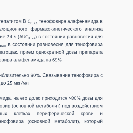
гепатитом В
C
тенофовира алафенамида в
max
ляционного фармакокинетического анализа
ие 24 ч (AUC
) в состоянии равновесия для
0–24
в состоянии равновесия для тенофовира
max
натощак, прием однократной дозы препарата
овира алафенамида на 65%.
иблизительно 80%. Связывание тенофовира с
до 25 мкг/мл.
ида, на его долю приходится >80% дозы для
овир (основной метаболит) под воздействием
ных клетках периферической крови и
нофовира (основной метаболит), который