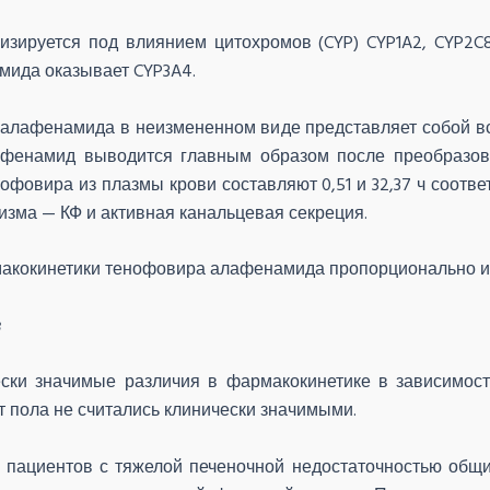
ируется под влиянием цитохромов (CYP) CYP1A2, CYP2C8
мида оказывает CYP3A4.
алафенамида в неизмененном виде представляет собой вс
фенамид выводится главным образом после преобразов
овира из плазмы крови составляют 0,51 и 32,37 ч соотве
изма — КФ и активная канальцевая секреция.
кокинетики тенофовира алафенамида пропорционально изме
в
ски значимые различия в фармакокинетике в зависимост
т пола не считались клинически значимыми.
 пациентов с тяжелой печеночной недостаточностью общ