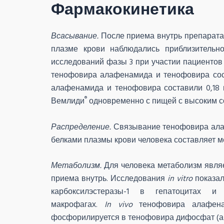
Фармакокинетика
Всасывание.
После приема внутрь препарат
плазме крови наблюдались приблизительн
исследований фазы 3 при участии пациентов
тенофовира алафенамида и тенофовира соста
алафенамида и тенофовира составили 0,18 
®
Вемлиди
одновременно с пищей с высоким с
Распределение.
Связывание тенофовира алаф
белками плазмы крови человека составляет мен
Метаболизм.
Для человека метаболизм явля
приема внутрь. Исследования
in vitro
показал
карбоксилэстеразы-1 в гепатоцитах
макрофагах.
In vivo
тенофовира алафенам
фосфорилируется в тенофовира дифосфат (ак