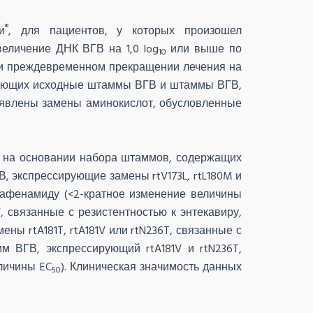
®
и
, для пациентов, у которых произошел
величение
ДНК
ВГВ на 1,0 log
или выше по
10
ри преждевременном прекращении лечения на
ючающих исходные штаммы ВГВ и штаммы ВГВ,
выявлены замены аминокислот, обусловленные
 на основании набора штаммов, содержащих
, экспрессирующие замены rtV173L, rtL180M и
лафенамиду (<2-кратное изменение величины
, связанные с резистентностью к энтекавиру,
ы rtA181T, rtA181V или rtN236T, связанные с
м ВГВ, экспрессирующий rtA181V и rtN236T,
личины EC
). Клиническая значимость данных
50