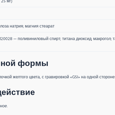
25 мг)
лоза натрия; магния стеарат
120028 — поливиниловый спирт; титана диоксид; макрогол; т
нной формы
чкой желтого цвета, с гравировкой «GSI» на одной стороне 
действие
сное
.