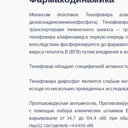
Механизм действия.
Тенофовира алафе
дезоксиаденозинмонофосфата). Тенофови
транспортерами печеночного захвата — тр
тенофовира алафенамид в первую очередь г
впоследствии фосфорилируется до фармакол
вируса гепатита В (ВГВ) путем внедрения в 
Тенофовир обладает специфичной активность
Тенофовира дифосфат является слабым инг
исходя из нескольких проведенных исследова
Противовирусная активность.
Противовирус
с помощью набора клинических штаммов ВГ
варьировали от 34,7 до 134,4 нМ, при об
HepG2 составляло >44400 нМ.