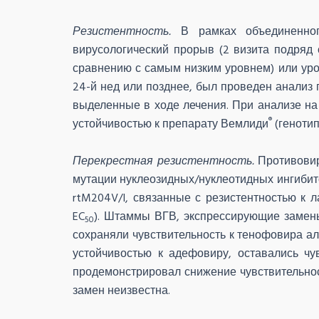
Резистентность.
В рамках объединенног
вирусологический прорыв (2 визита подряд
сравнению с самым низким уровнем) или ур
24-й нед или позднее, был проведен анали
выделенные в ходе лечения. При анализе на
®
устойчивостью к препарату Вемлиди
(генотип
Перекрестная резистентность.
Противовир
мутации нуклеозидных/нуклеотидных ингибито
rtM204V/I, связанные с резистентностью к
EC
). Штаммы ВГВ, экспрессирующие замены 
50
сохраняли чувствительность к тенофовира ал
устойчивостью к адефовиру, оставались чу
продемонстрировал снижение чувствительнос
замен неизвестна.