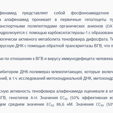
намид представляет собой фосфоноамидатное п
ра алафенамид проникает в первичные гепатоциты 
анспортными полипептидами органических анионов (OAT
идролизуется с помощью карбоксилэстеразы-1 с образован
огически активного метаболита тенофовира дифосфата. 
вирусную
ДНК
с помощью обратной транскриптазы ВГВ, что 
ю по отношению к ВГВ и вирусу иммунодефицита человека 
ибитором ДНК-полимераз млекопитающих, которые включ
ний, в т.ч. исследований митохондриальной
ДНК
, митохонд
ную активность тенофовира алафенамида оценивали в кл
В, генотипов A-H. Значения EC
(50% эффективная ко
50
щем среднем значении EC
86,6 нМ. Значение CC
(50%
50
50