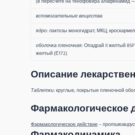
(в пересчете на тенофовира алафенамид — 
вспомогательные вещества
ядро:
лактозы моногидрат; МКЦ; кроскармел
оболочка пленочная:
Опадрай II желтый 85F
желтый (Е172)
Описание лекарстве
Таблетки:
круглые, покрытые пленочной оболо
Фармакологическое 
Фармакологическое действие
–
противовиру
Фармакодинамика