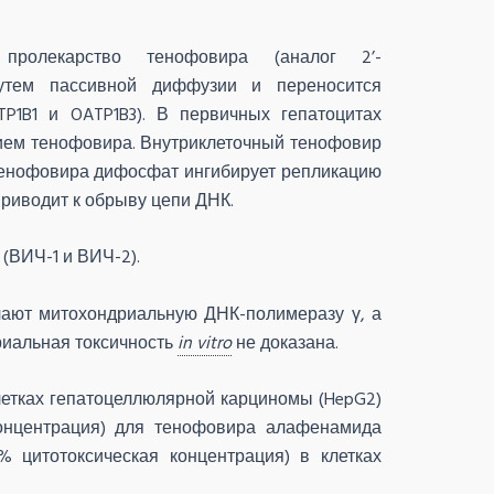
ролекарство тенофовира (аналог 2’-
путем пассивной диффузии и переносится
P1B1 и OATP1B3). В первичных гепатоцитах
ием тенофовира. Внутриклеточный тенофовир
Тенофовира дифосфат ингибирует репликацию
приводит к обрыву цепи
ДНК
.
(ВИЧ-1 и ВИЧ-2).
ают митохондриальную ДНК-полимеразу γ, а
риальная токсичность
in vitro
не доказана.
етках гепатоцеллюлярной карциномы (HepG2)
нцентрация) для тенофовира алафенамида
 цитотоксическая концентрация) в клетках