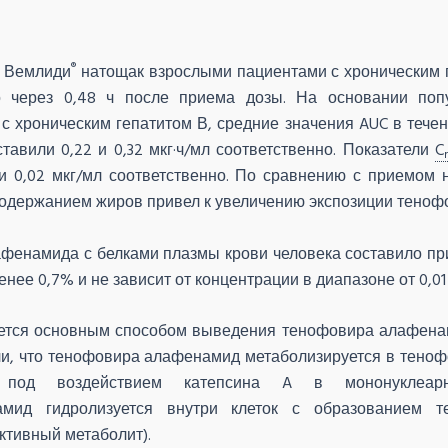
®
а Вемлиди
натощак взрослыми пациентами с хроническим 
о через 0,48 ч после приема дозы. На основании попу
 с хроническим гепатитом В, средние значения
AUC
в течен
вили 0,22 и 0,32 мкг·ч/мл соответственно. Показатели
C
и 0,02 мкг/мл соответственно. По сравнению с приемом 
одержанием жиров привел к увеличению экспозиции теноф
енамида с белками плазмы крови человека составило пр
ее 0,7% и не зависит от концентрации в диапазоне от 0,01 
ется основным способом выведения тенофовира алафенам
и, что тенофовира алафенамид метаболизируется в теноф
 и под воздействием катепсина A в мононуклеар
ид гидролизуется внутри клеток с образованием те
тивный метаболит).