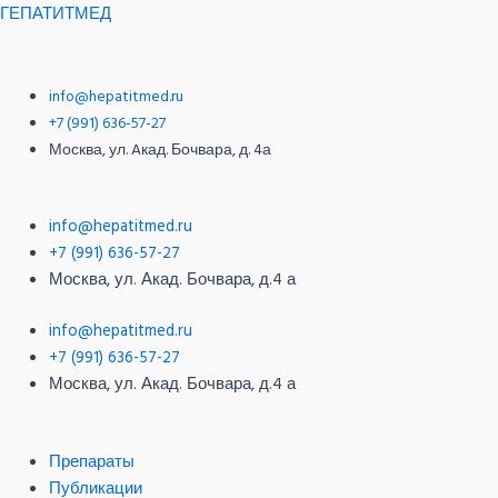
Перейти
Меню
Меню
Post
ГЕПАТИТМЕД
к
navigation
содержимому
info@hepatitmed.ru
+7 (991) 636-57-27
Москва, ул. Aкад. Бочвара, д. 4а
info@hepatitmed.ru
+7 (991) 636-57-27
Москва, ул. Акад. Бочвара, д.4 а
info@hepatitmed.ru
+7 (991) 636-57-27
Москва, ул. Акад. Бочвара, д.4 а
Меню
Препараты
Публикации